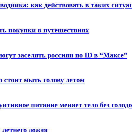
оводника: как действовать в таких ситуа
ть покупки в путешествиях
могут заселять россиян по ID в “Максе”
о стоит мыть голову летом
уитивное питание меняет тело без голод
 летнего дождя