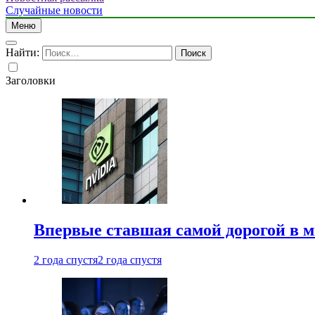
Случайные новости
Меню
Найти:
Заголовки
Впервые ставшая самой дорогой в 
2 года спустя
2 года спустя