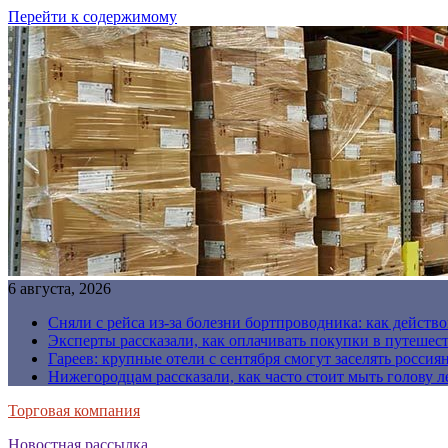
Перейти к содержимому
6 августа, 2026
Сняли с рейса из-за болезни бортпроводника: как действо
Эксперты рассказали, как оплачивать покупки в путешес
Гареев: крупные отели с сентября смогут заселять россия
Нижегородцам рассказали, как часто стоит мыть голову л
Торговая компания
Новостная рассылка