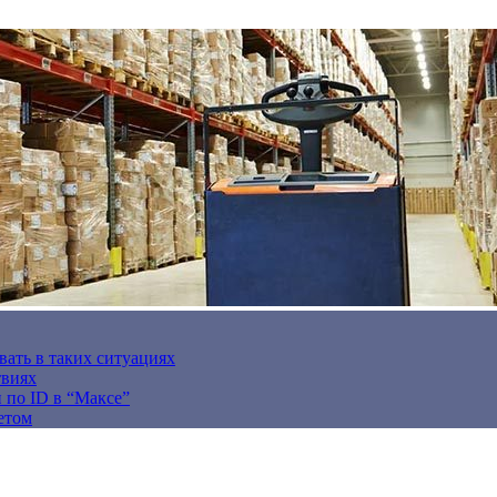
вать в таких ситуациях
твиях
н по ID в “Максе”
етом