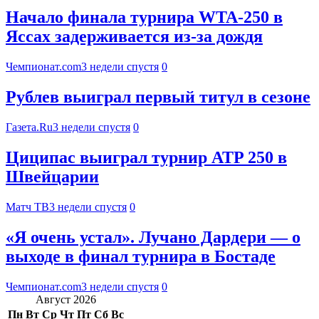
Начало финала турнира WTA-250 в
Яссах задерживается из-за дождя
Чемпионат.com
3 недели спустя
0
Рублев выиграл первый титул в сезоне
Газета.Ru
3 недели спустя
0
Циципас выиграл турнир ATP 250 в
Швейцарии
Матч ТВ
3 недели спустя
0
«Я очень устал». Лучано Дардери — о
выходе в финал турнира в Бостаде
Чемпионат.com
3 недели спустя
0
Август 2026
Пн
Вт
Ср
Чт
Пт
Сб
Вс