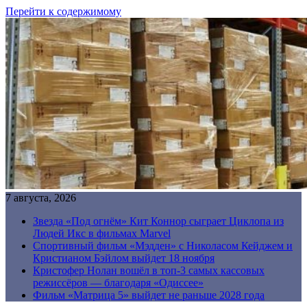
Перейти к содержимому
7 августа, 2026
Звезда «Под огнём» Кит Коннор сыграет Циклопа из
Людей Икс в фильмах Marvel
Спортивный фильм «Мэдден» с Николасом Кейджем и
Кристианом Бэйлом выйдет 18 ноября
Кристофер Нолан вошёл в топ-3 самых кассовых
режиссёров — благодаря «Одиссее»
Фильм «Матрица 5» выйдет не раньше 2028 года