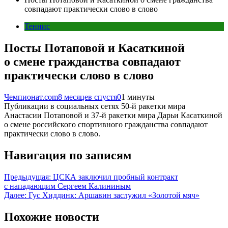
совпадают практически слово в слово
Теннис
Посты Потаповой и Касаткиной
о смене гражданства совпадают
практически слово в слово
Чемпионат.com
8 месяцев спустя
0
1 минуты
Публикации в социальных сетях 50-й ракетки мира
Анастасии Потаповой и 37-й ракетки мира Дарьи Касаткиной
о смене российского спортивного гражданства совпадают
практически слово в слово.
Навигация по записям
Предыдущая:
ЦСКА заключил пробный контракт
с нападающим Сергеем Калининым
Далее:
Гус Хиддинк: Аршавин заслужил «Золотой мяч»
Похожие новости