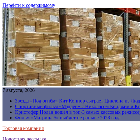
Перейти к содержимому
7 августа, 2026
Звезда «Под огнём» Кит Коннор сыграет Циклопа из Люд
Спортивный фильм «Мэдден» с Николасом Кейджем и Кр
Кристофер Нолан вошёл в топ-3 самых кассовых режиссё
Фильм «Матрица 5» выйдет не раньше 2028 года
Торговая компания
Новостная рассылка