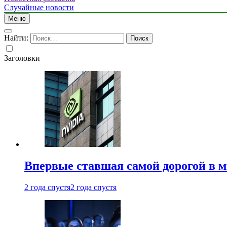
Случайные новости
Меню
Найти:
Заголовки
Впервые ставшая самой дорогой в 
2 года спустя
2 года спустя