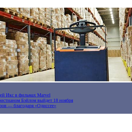
ей Икс в фильмах Marvel
истианом Бэйлом выйдет 18 ноября
ров — благодаря «Одиссее»