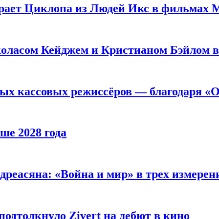
рает Циклопа из Людей Икс в фильмах 
оласом Кейджем и Кристианом Бэйлом в
ых кассовых режиссёров — благодаря «О
ше 2028 года
реасяна: «Война и мир» в трех измерен
одтолкнуло Zivert на дебют в кино