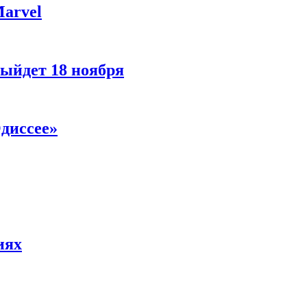
Marvel
ыйдет 18 ноября
диссее»
иях