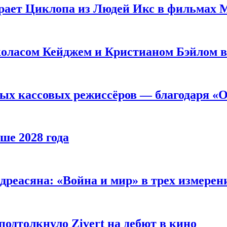
рает Циклопа из Людей Икс в фильмах 
оласом Кейджем и Кристианом Бэйлом в
ых кассовых режиссёров — благодаря «О
ше 2028 года
реасяна: «Война и мир» в трех измерен
одтолкнуло Zivert на дебют в кино