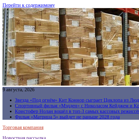
Перейти к содержимому
9 августа, 2026
Звезда «Под огнём» Кит Коннор сыграет Циклопа из Люд
Спортивный фильм «Мэдден» с Николасом Кейджем и Кр
Кристофер Нолан вошёл в топ-3 самых кассовых режиссё
Фильм «Матрица 5» выйдет не раньше 2028 года
Торговая компания
Новостная рассылка