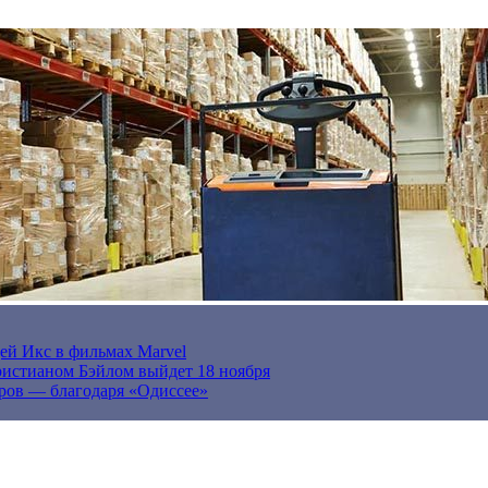
ей Икс в фильмах Marvel
истианом Бэйлом выйдет 18 ноября
ров — благодаря «Одиссее»