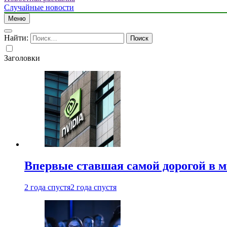
Случайные новости
Меню
Найти:
Заголовки
Впервые ставшая самой дорогой в 
2 года спустя
2 года спустя