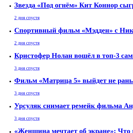
Звезда «Под огнём» Кит Коннор сыг
2 дня спустя
Спортивный фильм «Мэдден» с Ник
2 дня спустя
Кристофер Нолан вошёл в топ-3 сам
3 дня спустя
Фильм «Матрица 5» выйдет не рань
3 дня спустя
Урсуляк снимает ремейк фильма Анд
3 дня спустя
«Женщина мечтает об экране»: Что п