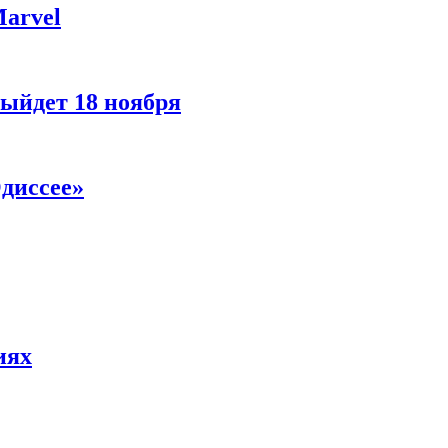
Marvel
ыйдет 18 ноября
диссее»
иях