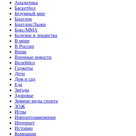
Аналитика
Баскетбол
Безумный мир
Биатлон
Биатлон/Лыжи
Бокс/MMA
Болезни и лекарства
В мире
В России
Вещи
Военные новости
Волейбол
Гаджеты
Дети
Дом и сад
Еда
Звёзды
Здоровье
Зимние виды спорта
ЗОЖ
Игры
Импортозамещение
Интернет
Истории
Компании