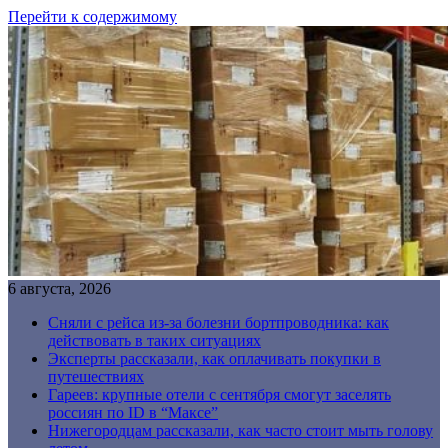
Перейти к содержимому
6 августа, 2026
Сняли с рейса из-за болезни бортпроводника: как
действовать в таких ситуациях
Эксперты рассказали, как оплачивать покупки в
путешествиях
Гареев: крупные отели с сентября смогут заселять
россиян по ID в “Максе”
Нижегородцам рассказали, как часто стоит мыть голову