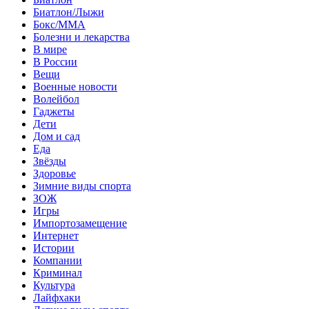
Биатлон/Лыжи
Бокс/MMA
Болезни и лекарства
В мире
В России
Вещи
Военные новости
Волейбол
Гаджеты
Дети
Дом и сад
Еда
Звёзды
Здоровье
Зимние виды спорта
ЗОЖ
Игры
Импортозамещение
Интернет
Истории
Компании
Криминал
Культура
Лайфхаки