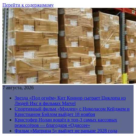
Перейти к содержимому
7 августа, 2026
Звезда «Под огнём» Кит Коннор сыграет Циклопа из
Людей Икс в фильмах Marvel
Спортивный фильм «Мэдден» с Николасом Кейджем и
Кристианом Бэйлом выйдет 18 ноября
Кристофер Нолан вошёл в топ-3 самых кассовых
режиссёров — благодаря «Одиссее»
Фильм «Матрица 5» выйдет не раньше 2028 года