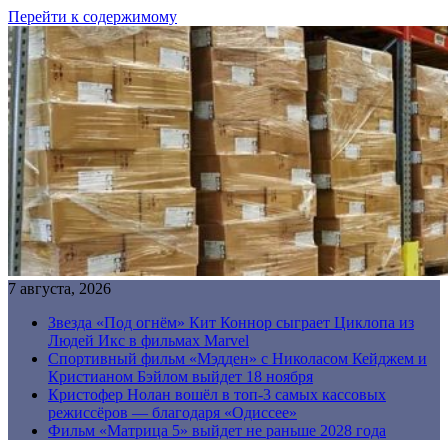
Перейти к содержимому
7 августа, 2026
Звезда «Под огнём» Кит Коннор сыграет Циклопа из
Людей Икс в фильмах Marvel
Спортивный фильм «Мэдден» с Николасом Кейджем и
Кристианом Бэйлом выйдет 18 ноября
Кристофер Нолан вошёл в топ-3 самых кассовых
режиссёров — благодаря «Одиссее»
Фильм «Матрица 5» выйдет не раньше 2028 года