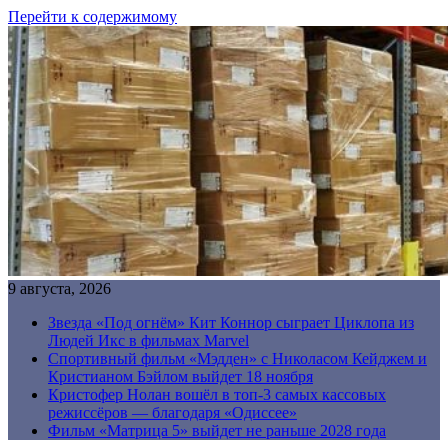
Перейти к содержимому
9 августа, 2026
Звезда «Под огнём» Кит Коннор сыграет Циклопа из
Людей Икс в фильмах Marvel
Спортивный фильм «Мэдден» с Николасом Кейджем и
Кристианом Бэйлом выйдет 18 ноября
Кристофер Нолан вошёл в топ-3 самых кассовых
режиссёров — благодаря «Одиссее»
Фильм «Матрица 5» выйдет не раньше 2028 года