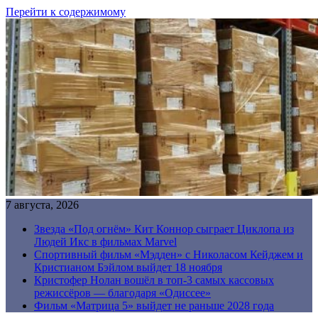
Перейти к содержимому
7 августа, 2026
Звезда «Под огнём» Кит Коннор сыграет Циклопа из
Людей Икс в фильмах Marvel
Спортивный фильм «Мэдден» с Николасом Кейджем и
Кристианом Бэйлом выйдет 18 ноября
Кристофер Нолан вошёл в топ-3 самых кассовых
режиссёров — благодаря «Одиссее»
Фильм «Матрица 5» выйдет не раньше 2028 года