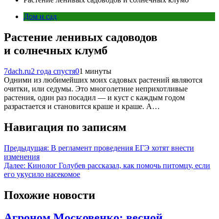
Дом и сад
Растение ленивых садоводов
и солнечных клумб
7dach.ru
2 года спустя
0
1 минуты
Одними из любимейших моих садовых растений являются
очитки, или седумы. Это многолетние неприхотливые
растения, один раз посадил — и куст с каждым годом
разрастается и становится краше и краше. А…
Навигация по записям
Предыдущая:
В регламент проведения ЕГЭ хотят внести
изменения
Далее:
Кинолог Голубев рассказал, как помочь питомцу, если
его укусило насекомое
Похожие новости
Агроном Московенко: весной