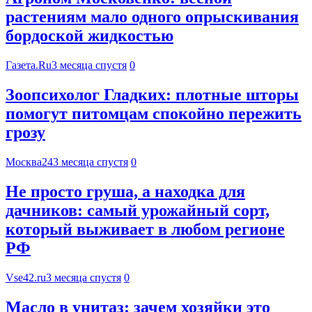
растениям мало одного опрыскивания
бордоской жидкостью
Газета.Ru
3 месяца спустя
0
Зоопсихолог Гладких: плотные шторы
помогут питомцам спокойно пережить
грозу
Москва24
3 месяца спустя
0
Не просто груша, а находка для
дачников: самый урожайный сорт,
который выживает в любом регионе
РФ
Vse42.ru
3 месяца спустя
0
Масло в унитаз: зачем хозяйки это