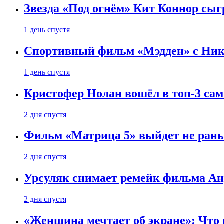
Звезда «Под огнём» Кит Коннор сыг
1 день спустя
Спортивный фильм «Мэдден» с Ник
1 день спустя
Кристофер Нолан вошёл в топ-3 сам
2 дня спустя
Фильм «Матрица 5» выйдет не рань
2 дня спустя
Урсуляк снимает ремейк фильма Анд
2 дня спустя
«Женщина мечтает об экране»: Что п