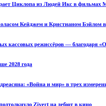
рает Циклопа из Людей Икс в фильмах 
оласом Кейджем и Кристианом Бэйлом в
ых кассовых режиссёров — благодаря «О
ше 2028 года
реасяна: «Война и мир» в трех измерен
одтолкнуло Zivert на дебют в кино