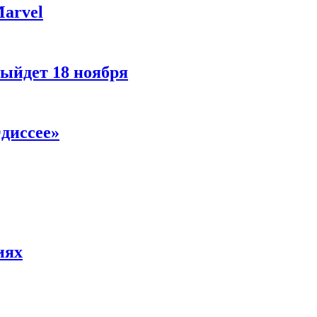
Marvel
ыйдет 18 ноября
диссее»
иях