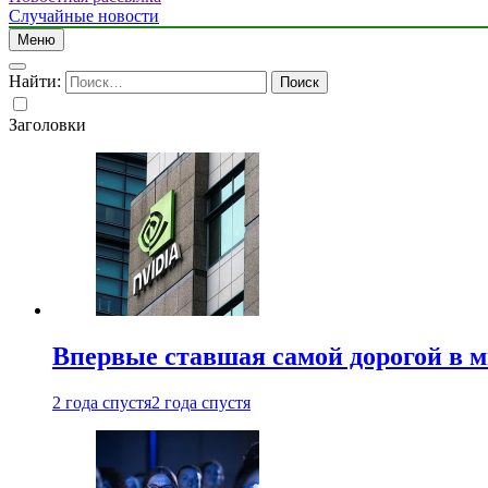
Случайные новости
Меню
Найти:
Заголовки
Впервые ставшая самой дорогой в 
2 года спустя
2 года спустя