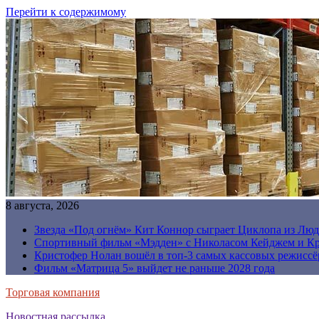
Перейти к содержимому
8 августа, 2026
Звезда «Под огнём» Кит Коннор сыграет Циклопа из Люд
Спортивный фильм «Мэдден» с Николасом Кейджем и Кр
Кристофер Нолан вошёл в топ-3 самых кассовых режиссё
Фильм «Матрица 5» выйдет не раньше 2028 года
Торговая компания
Новостная рассылка