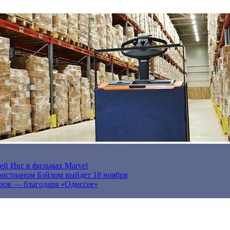
ей Икс в фильмах Marvel
истианом Бэйлом выйдет 18 ноября
ров — благодаря «Одиссее»