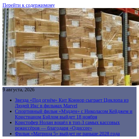
Перейти к содержимому
9 августа, 2026
Звезда «Под огнём» Кит Коннор сыграет Циклопа из
Людей Икс в фильмах Marvel
Спортивный фильм «Мэдден» с Николасом Кейджем и
Кристианом Бэйлом выйдет 18 ноября
Кристофер Нолан вошёл в топ-3 самых кассовых
режиссёров — благодаря «Одиссее»
Фильм «Матрица 5» выйдет не раньше 2028 года