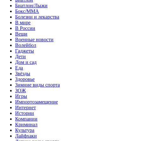
Биатлон/Лыжи
Бокс/MMA
Болезни и лекарства
В мире
В России
Вещи
Военные новости
Волейбол
Гаджеты
Дети
Дом и сад
Еда
Звёзды
Здоровье
Зимние виды спорта
ЗОЖ
Игры
Импортозамещение
Интернет
Истории
Компании
Криминал
Культура
Лайфхаки