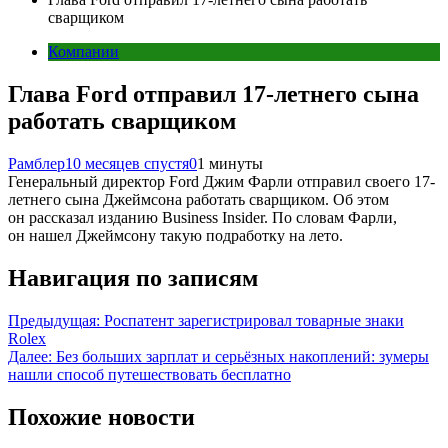
сварщиком
Компании
Глава Ford отправил 17-летнего сына
работать сварщиком
Рамблер
10 месяцев спустя
0
1 минуты
Генеральный директор Ford Джим Фарли отправил своего 17-
летнего сына Джеймсона работать сварщиком. Об этом
он рассказал изданию Business Insider. По словам Фарли,
он нашел Джеймсону такую подработку на лето.
Навигация по записям
Предыдущая:
Роспатент зарегистрировал товарные знаки
Rolex
Далее:
Без больших зарплат и серьёзных накоплений: зумеры
нашли способ путешествовать бесплатно
Похожие новости