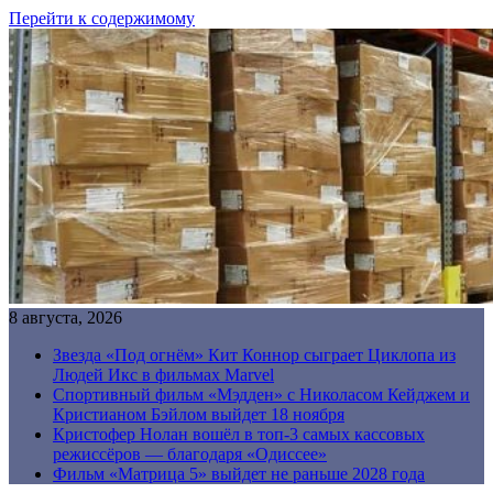
Перейти к содержимому
8 августа, 2026
Звезда «Под огнём» Кит Коннор сыграет Циклопа из
Людей Икс в фильмах Marvel
Спортивный фильм «Мэдден» с Николасом Кейджем и
Кристианом Бэйлом выйдет 18 ноября
Кристофер Нолан вошёл в топ-3 самых кассовых
режиссёров — благодаря «Одиссее»
Фильм «Матрица 5» выйдет не раньше 2028 года