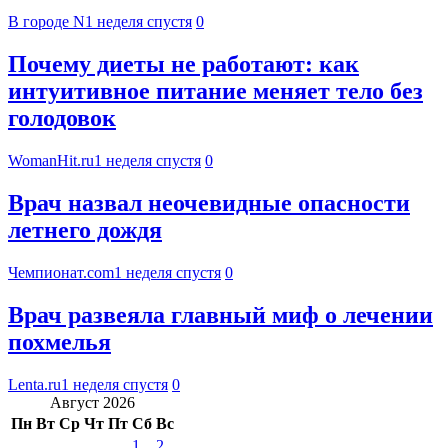
В городе N
1 неделя спустя
0
Почему диеты не работают: как
интуитивное питание меняет тело без
голодовок
WomanHit.ru
1 неделя спустя
0
Врач назвал неочевидные опасности
летнего дождя
Чемпионат.com
1 неделя спустя
0
Врач развеяла главный миф о лечении
похмелья
Lenta.ru
1 неделя спустя
0
Август 2026
Пн
Вт
Ср
Чт
Пт
Сб
Вс
1
2