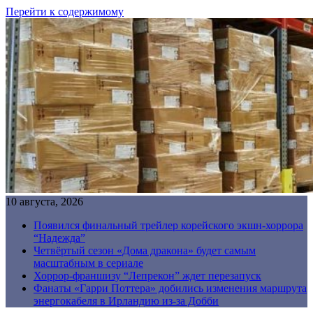
Перейти к содержимому
10 августа, 2026
Появился финальный трейлер корейского экшн-хоррора
“Надежда”
Четвёртый сезон «Дома дракона» будет самым
масштабным в сериале
Хоррор-франшизу “Лепрекон” ждет перезапуск
Фанаты «Гарри Поттера» добились изменения маршрута
энергокабеля в Ирландию из-за Добби