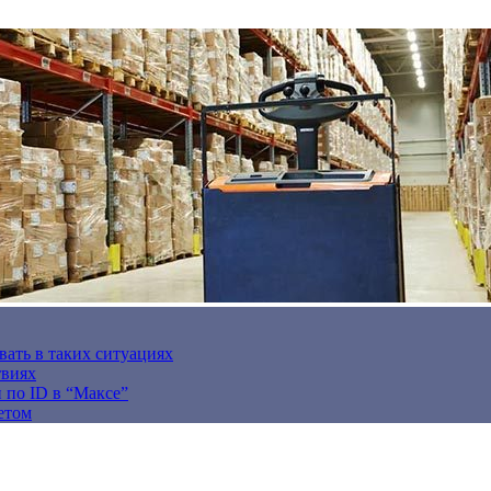
вать в таких ситуациях
твиях
н по ID в “Максе”
етом