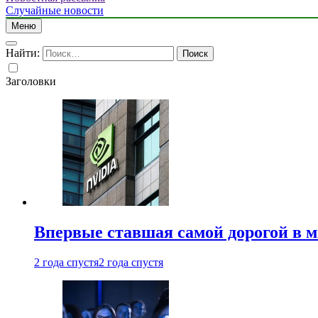
Случайные новости
Меню
Найти:
Заголовки
Впервые ставшая самой дорогой в 
2 года спустя
2 года спустя