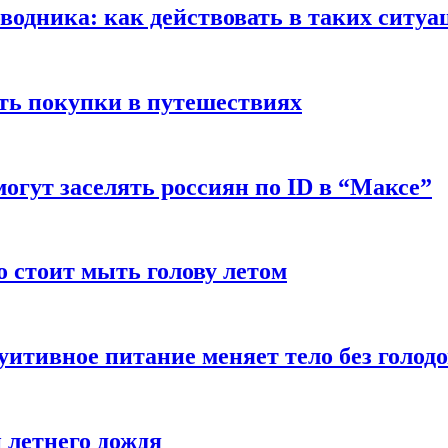
оводника: как действовать в таких ситуа
ть покупки в путешествиях
могут заселять россиян по ID в “Максе”
о стоит мыть голову летом
уитивное питание меняет тело без голод
 летнего дождя