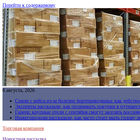
Перейти к содержимому
6 августа, 2026
Сняли с рейса из-за болезни бортпроводника: как действо
Эксперты рассказали, как оплачивать покупки в путешес
Гареев: крупные отели с сентября смогут заселять россия
Нижегородцам рассказали, как часто стоит мыть голову л
Торговая компания
Новостная рассылка