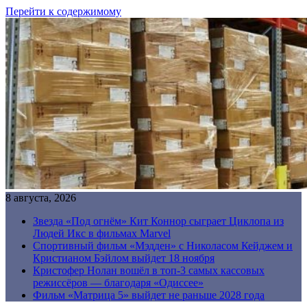
Перейти к содержимому
8 августа, 2026
Звезда «Под огнём» Кит Коннор сыграет Циклопа из
Людей Икс в фильмах Marvel
Спортивный фильм «Мэдден» с Николасом Кейджем и
Кристианом Бэйлом выйдет 18 ноября
Кристофер Нолан вошёл в топ-3 самых кассовых
режиссёров — благодаря «Одиссее»
Фильм «Матрица 5» выйдет не раньше 2028 года