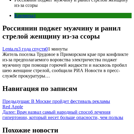
из-за ссоры
Криминал
Россиянин поджег мужчину и ранил
стрелой женщину из-за ссоры
Lenta.ru
3 года спустя
0
1 минуты
Житель поселка Трудовое в Приморском крае при конфликте
из-за предполагаемого воровства электричества поджег
мужчину при помощи горючей жидкости и насквозь пробил
шею женщине стрелой, сообщили РИА Новости в пресс-
службе прокуратуры…
Навигация по записям
Предыдущая:
В Москве пройдет фестиваль рекламы
Red Apple
Далее:
Врач назвал самый народный способ лечения
гипертонии, который несет больше опасности, чем пользы
Похожие новости