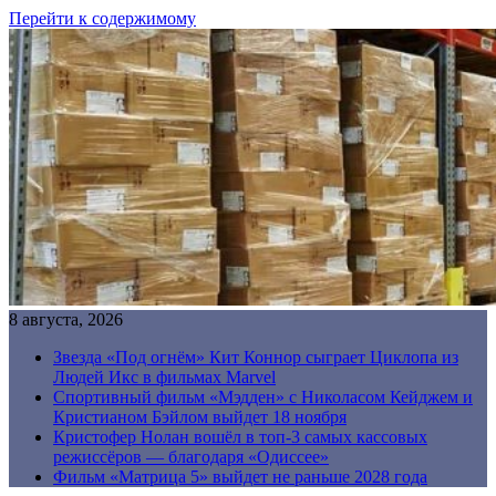
Перейти к содержимому
8 августа, 2026
Звезда «Под огнём» Кит Коннор сыграет Циклопа из
Людей Икс в фильмах Marvel
Спортивный фильм «Мэдден» с Николасом Кейджем и
Кристианом Бэйлом выйдет 18 ноября
Кристофер Нолан вошёл в топ-3 самых кассовых
режиссёров — благодаря «Одиссее»
Фильм «Матрица 5» выйдет не раньше 2028 года