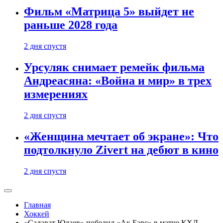
Фильм «Матрица 5» выйдет не
раньше 2028 года
2 дня спустя
Урсуляк снимает ремейк фильма
Андреасяна: «Война и мир» в трех
измерениях
2 дня спустя
«Женщина мечтает об экране»: Что
подтолкнуло Zivert на дебют в кино
2 дня спустя
Главная
Хоккей
«Салават Юлаев» победил «Ак Барс» в матче КХЛ.