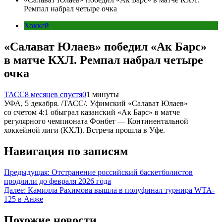
Ремпал набрал четыре очка
Хоккей
«Салават Юлаев» победил «Ак Барс»
в матче КХЛ. Ремпал набрал четыре
очка
ТАСС
8 месяцев спустя
0
1 минуты
УФА, 5 декабря. /ТАСС/. Уфимский «Салават Юлаев»
со счетом 4:1 обыграл казанский «Ак Барс» в матче
регулярного чемпионата Фонбет — Континентальной
хоккейной лиги (КХЛ). Встреча прошла в Уфе.
Навигация по записям
Предыдущая:
Отстранение российский баскетболистов
продлили до февраля 2026 года
Далее:
Камилла Рахимова вышла в полуфинал турнира WTA-
125 в Анже
Похожие новости