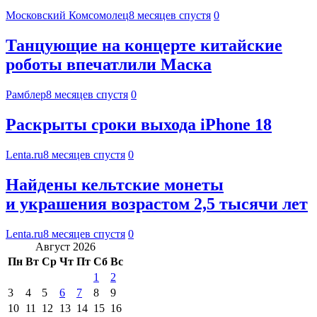
Московский Комсомолец
8 месяцев спустя
0
Танцующие на концерте китайские
роботы впечатлили Маска
Рамблер
8 месяцев спустя
0
Раскрыты сроки выхода iPhone 18
Lenta.ru
8 месяцев спустя
0
Найдены кельтские монеты
и украшения возрастом 2,5 тысячи лет
Lenta.ru
8 месяцев спустя
0
Август 2026
Пн
Вт
Ср
Чт
Пт
Сб
Вс
1
2
3
4
5
6
7
8
9
10
11
12
13
14
15
16