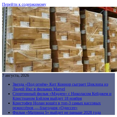
Перейти к содержимому
7 августа, 2026
Звезда «Под огнём» Кит Коннор сыграет Циклопа из
Людей Икс в фильмах Marvel
Спортивный фильм «Мэдден» с Николасом Кейджем и
Кристианом Бэйлом выйдет 18 ноября
Кристофер Нолан вошёл в топ-3 самых кассовых
режиссёров — благодаря «Одиссее»
Фильм «Матрица 5» выйдет не раньше 2028 года