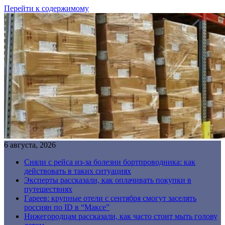
Перейти к содержимому
6 августа, 2026
Сняли с рейса из-за болезни бортпроводника: как
действовать в таких ситуациях
Эксперты рассказали, как оплачивать покупки в
путешествиях
Гареев: крупные отели с сентября смогут заселять
россиян по ID в “Максе”
Нижегородцам рассказали, как часто стоит мыть голову