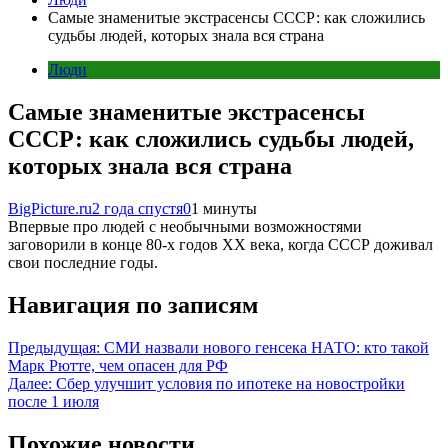
Самые знаменитые экстрасенсы СССР: как сложились
судьбы людей, которых знала вся страна
Люди
Самые знаменитые экстрасенсы
СССР: как сложились судьбы людей,
которых знала вся страна
BigPicture.ru
2 года спустя
0
1 минуты
Впервые про людей с необычными возможностями
заговорили в конце 80-х годов XX века, когда СССР доживал
свои последние годы.
Навигация по записям
Предыдущая:
СМИ назвали нового генсека НАТО: кто такой
Марк Рютте, чем опасен для РФ
Далее:
Сбер улучшит условия по ипотеке на новостройки
после 1 июля
Похожие новости