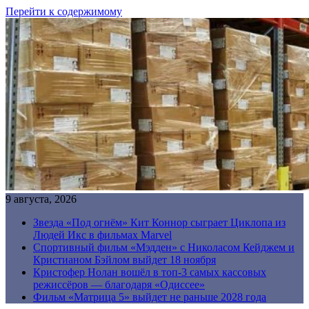
Перейти к содержимому
9 августа, 2026
Звезда «Под огнём» Кит Коннор сыграет Циклопа из
Людей Икс в фильмах Marvel
Спортивный фильм «Мэдден» с Николасом Кейджем и
Кристианом Бэйлом выйдет 18 ноября
Кристофер Нолан вошёл в топ-3 самых кассовых
режиссёров — благодаря «Одиссее»
Фильм «Матрица 5» выйдет не раньше 2028 года