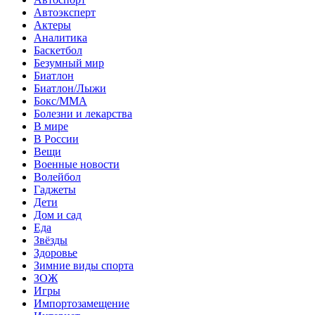
Автоэксперт
Актеры
Аналитика
Баскетбол
Безумный мир
Биатлон
Биатлон/Лыжи
Бокс/MMA
Болезни и лекарства
В мире
В России
Вещи
Военные новости
Волейбол
Гаджеты
Дети
Дом и сад
Еда
Звёзды
Здоровье
Зимние виды спорта
ЗОЖ
Игры
Импортозамещение