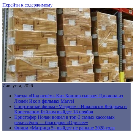
Перейти к содержимому
7 августа, 2026
Звезда «Под огнём» Кит Коннор сыграет Циклопа из
Людей Икс в фильмах Marvel
Спортивный фильм «Мэдден» с Николасом Кейджем и
Кристианом Бэйлом выйдет 18 ноября
Кристофер Нолан вошёл в топ-3 самых кассовых
режиссёров — благодаря «Одиссее»
Фильм «Матрица 5» выйдет не раньше 2028 года