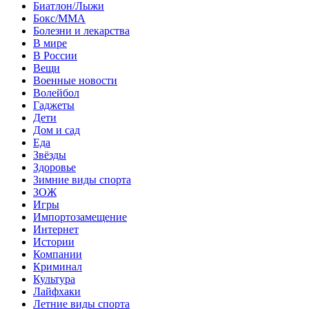
Биатлон/Лыжи
Бокс/MMA
Болезни и лекарства
В мире
В России
Вещи
Военные новости
Волейбол
Гаджеты
Дети
Дом и сад
Еда
Звёзды
Здоровье
Зимние виды спорта
ЗОЖ
Игры
Импортозамещение
Интернет
Истории
Компании
Криминал
Культура
Лайфхаки
Летние виды спорта