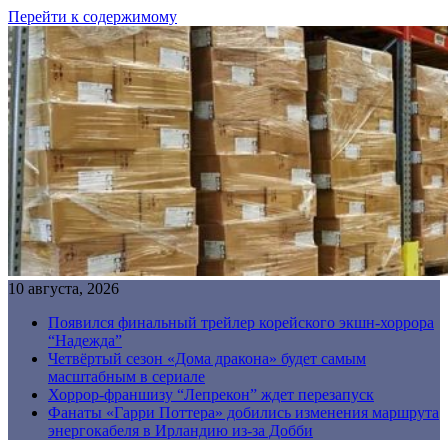
Перейти к содержимому
10 августа, 2026
Появился финальный трейлер корейского экшн-хоррора
“Надежда”
Четвёртый сезон «Дома дракона» будет самым
масштабным в сериале
Хоррор-франшизу “Лепрекон” ждет перезапуск
Фанаты «Гарри Поттера» добились изменения маршрута
энергокабеля в Ирландию из-за Добби