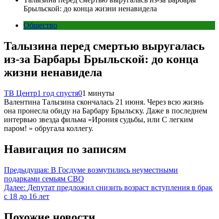
Брыльской: до конца жизни ненавидела
Общество
Талызина перед смертью выругалась
из-за Барбары Брыльской: до конца
жизни ненавидела
ТВ Центр
1 год спустя
0
1 минуты
Валентина Талызина скончалась 21 июня. Через всю жизнь
она пронесла обиду на Барбару Брыльску. Даже в последнем
интервью звезда фильма «Ирония судьбы, или С легким
паром! » обругала коллегу.
Навигация по записям
Предыдущая:
В Госдуме возмутились неуместными
подарками семьям СВО
Далее:
Депутат предложил снизить возраст вступления в брак
с 18 до 16 лет
Похожие новости