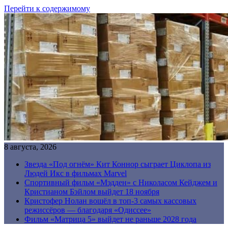
Перейти к содержимому
8 августа, 2026
Звезда «Под огнём» Кит Коннор сыграет Циклопа из
Людей Икс в фильмах Marvel
Спортивный фильм «Мэдден» с Николасом Кейджем и
Кристианом Бэйлом выйдет 18 ноября
Кристофер Нолан вошёл в топ-3 самых кассовых
режиссёров — благодаря «Одиссее»
Фильм «Матрица 5» выйдет не раньше 2028 года