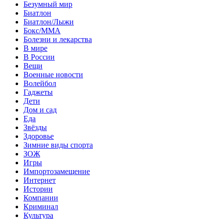
Безумный мир
Биатлон
Биатлон/Лыжи
Бокс/MMA
Болезни и лекарства
В мире
В России
Вещи
Военные новости
Волейбол
Гаджеты
Дети
Дом и сад
Еда
Звёзды
Здоровье
Зимние виды спорта
ЗОЖ
Игры
Импортозамещение
Интернет
Истории
Компании
Криминал
Культура