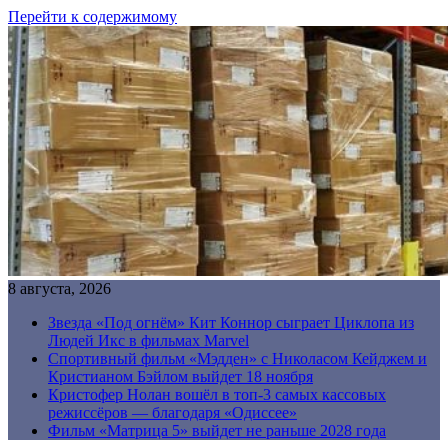
Перейти к содержимому
8 августа, 2026
Звезда «Под огнём» Кит Коннор сыграет Циклопа из
Людей Икс в фильмах Marvel
Спортивный фильм «Мэдден» с Николасом Кейджем и
Кристианом Бэйлом выйдет 18 ноября
Кристофер Нолан вошёл в топ-3 самых кассовых
режиссёров — благодаря «Одиссее»
Фильм «Матрица 5» выйдет не раньше 2028 года