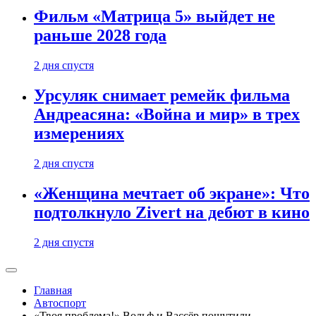
Фильм «Матрица 5» выйдет не
раньше 2028 года
2 дня спустя
Урсуляк снимает ремейк фильма
Андреасяна: «Война и мир» в трех
измерениях
2 дня спустя
«Женщина мечтает об экране»: Что
подтолкнуло Zivert на дебют в кино
2 дня спустя
Главная
Автоспорт
«Твоя проблема!» Вольф и Вассёр пошутили