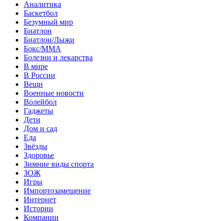
Аналитика
Баскетбол
Безумный мир
Биатлон
Биатлон/Лыжи
Бокс/MMA
Болезни и лекарства
В мире
В России
Вещи
Военные новости
Волейбол
Гаджеты
Дети
Дом и сад
Еда
Звёзды
Здоровье
Зимние виды спорта
ЗОЖ
Игры
Импортозамещение
Интернет
Истории
Компании