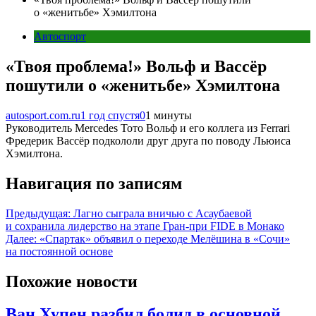
о «женитьбе» Хэмилтона
Автоспорт
«Твоя проблема!» Вольф и Вассёр
пошутили о «женитьбе» Хэмилтона
autosport.com.ru
1 год спустя
0
1 минуты
Руководитель Mercedes Тото Вольф и его коллега из Ferrari
Фредерик Вассёр подкололи друг друга по поводу Льюиса
Хэмилтона.
Навигация по записям
Предыдущая:
Лагно сыграла вничью с Асаубаевой
и сохранила лидерство на этапе Гран‑при FIDE в Монако
Далее:
«Спартак» объявил о переходе Мелёшина в «Сочи»
на постоянной основе
Похожие новости
Ван Хупен разбил болид в основной