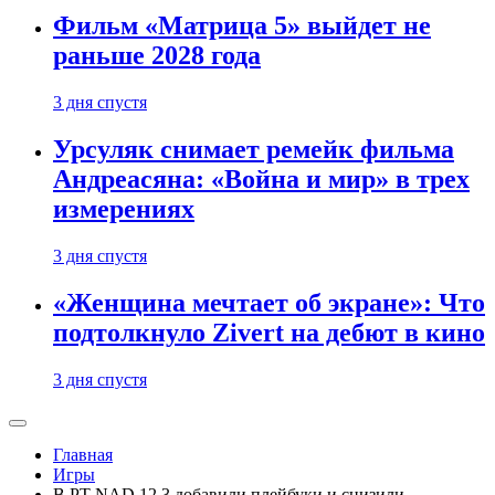
Фильм «Матрица 5» выйдет не
раньше 2028 года
3 дня спустя
Урсуляк снимает ремейк фильма
Андреасяна: «Война и мир» в трех
измерениях
3 дня спустя
«Женщина мечтает об экране»: Что
подтолкнуло Zivert на дебют в кино
3 дня спустя
Главная
Игры
В PT NAD 12.3 добавили плейбуки и снизили