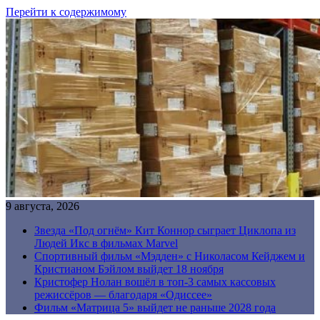
Перейти к содержимому
9 августа, 2026
Звезда «Под огнём» Кит Коннор сыграет Циклопа из
Людей Икс в фильмах Marvel
Спортивный фильм «Мэдден» с Николасом Кейджем и
Кристианом Бэйлом выйдет 18 ноября
Кристофер Нолан вошёл в топ-3 самых кассовых
режиссёров — благодаря «Одиссее»
Фильм «Матрица 5» выйдет не раньше 2028 года