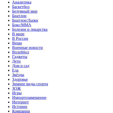
Аналитика
Баскетбол
Безумный мир
Биатлон
Биатлон/Лыжи
Бокс/MMA
Болезни и лекарства
В мире
В России
Вещи
Военные новости
Волейбол
Гаджеты
Дети
Дом и сад
Еда
Звёзды
Здоровье
Зимние виды спорта
ЗОЖ
Игры
Импортозамещение
Интернет
Истории
Компании