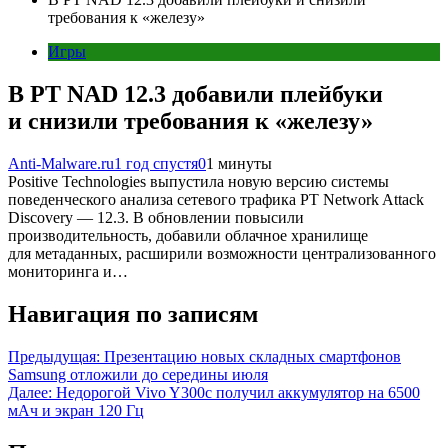
требования к «железу»
Игры
В PT NAD 12.3 добавили плейбуки
и снизили требования к «железу»
Anti-Malware.ru
1 год спустя
0
1 минуты
Positive Technologies выпустила новую версию системы
поведенческого анализа сетевого трафика PT Network Attack
Discovery — 12.3. В обновлении повысили
производительность, добавили облачное хранилище
для метаданных, расширили возможности централизованного
мониторинга и…
Навигация по записям
Предыдущая:
Презентацию новых складных смартфонов
Samsung отложили до середины июля
Далее:
Недорогой Vivo Y300c получил аккумулятор на 6500
мАч и экран 120 Гц