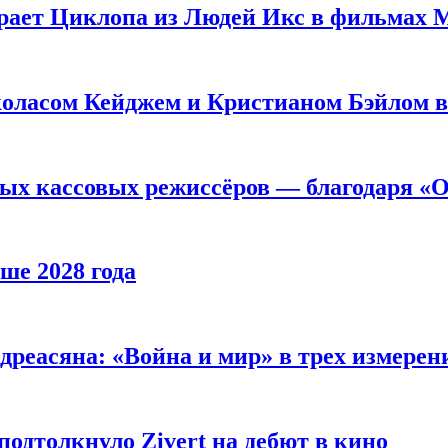
рает Циклопа из Людей Икс в фильмах 
оласом Кейджем и Кристианом Бэйлом в
ых кассовых режиссёров — благодаря «О
ше 2028 года
реасяна: «Война и мир» в трех измерен
одтолкнуло Zivert на дебют в кино