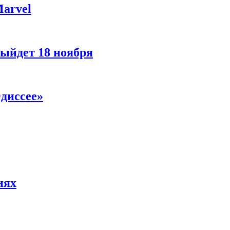
Marvel
ыйдет 18 ноября
диссее»
иях