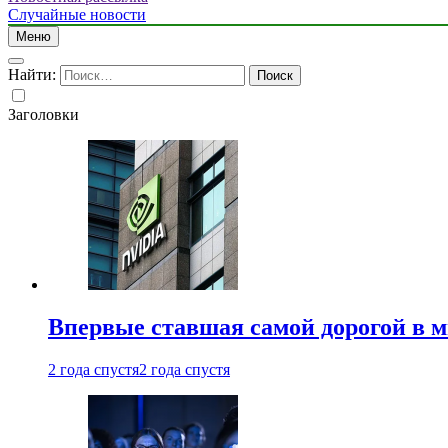
Случайные новости
Меню
Найти:
Заголовки
Впервые ставшая самой дорогой в 
2 года спустя
2 года спустя