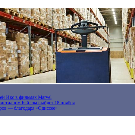
ей Икс в фильмах Marvel
истианом Бэйлом выйдет 18 ноября
ров — благодаря «Одиссее»