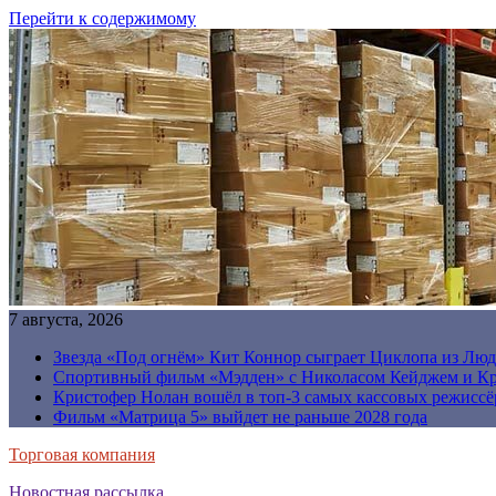
Перейти к содержимому
7 августа, 2026
Звезда «Под огнём» Кит Коннор сыграет Циклопа из Люд
Спортивный фильм «Мэдден» с Николасом Кейджем и Кр
Кристофер Нолан вошёл в топ-3 самых кассовых режиссё
Фильм «Матрица 5» выйдет не раньше 2028 года
Торговая компания
Новостная рассылка