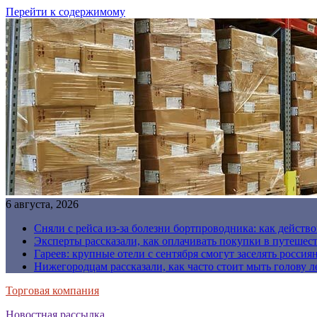
Перейти к содержимому
6 августа, 2026
Сняли с рейса из-за болезни бортпроводника: как действо
Эксперты рассказали, как оплачивать покупки в путешес
Гареев: крупные отели с сентября смогут заселять россия
Нижегородцам рассказали, как часто стоит мыть голову л
Торговая компания
Новостная рассылка