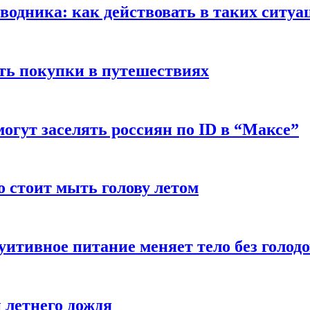
оводника: как действовать в таких ситуа
ть покупки в путешествиях
могут заселять россиян по ID в “Максе”
о стоит мыть голову летом
уитивное питание меняет тело без голод
 летнего дождя