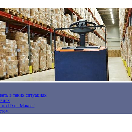
вать в таких ситуациях
твиях
н по ID в “Максе”
етом