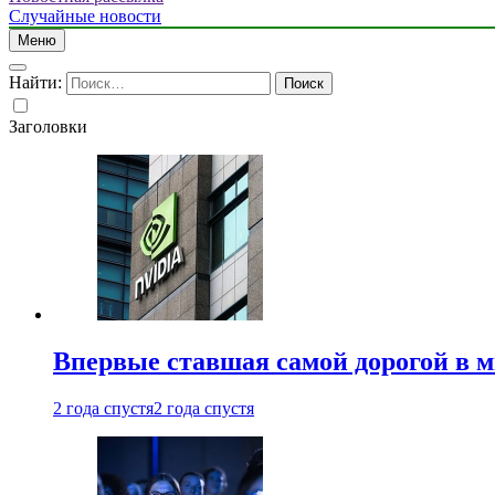
Случайные новости
Меню
Найти:
Заголовки
Впервые ставшая самой дорогой в 
2 года спустя
2 года спустя