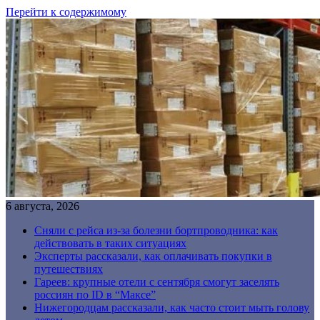
Перейти к содержимому
6 августа, 2026
Сняли с рейса из-за болезни бортпроводника: как
действовать в таких ситуациях
Эксперты рассказали, как оплачивать покупки в
путешествиях
Гареев: крупные отели с сентября смогут заселять
россиян по ID в “Максе”
Нижегородцам рассказали, как часто стоит мыть голову