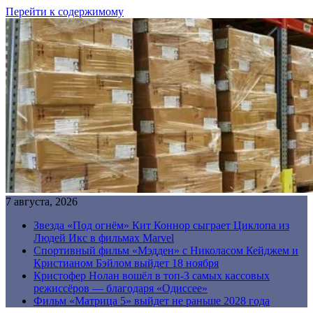
Перейти к содержимому
7 августа, 2026
Звезда «Под огнём» Кит Коннор сыграет Циклопа из
Людей Икс в фильмах Marvel
Спортивный фильм «Мэдден» с Николасом Кейджем и
Кристианом Бэйлом выйдет 18 ноября
Кристофер Нолан вошёл в топ-3 самых кассовых
режиссёров — благодаря «Одиссее»
Фильм «Матрица 5» выйдет не раньше 2028 года