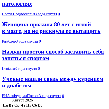
патологиях
Вести Подмосковья
3 года спустя
0
Женщина прожила 80 лет с иглой
в мозге, но не рискнула ее вытащить
Рамблер
3 года спустя
0
Назван простой способ заставить себя
заняться спортом
Lenta.ru
3 года спустя
0
Ученые нашли связь между курением
и диабетом
РИА «ФедералПресс»
3 года спустя
0
Август 2026
Пн
Вт
Ср
Чт
Пт
Сб
Вс