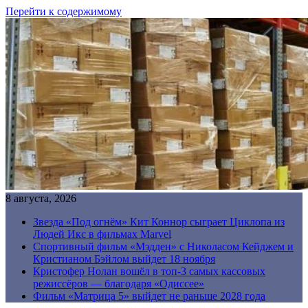
Перейти к содержимому
8 августа, 2026
Звезда «Под огнём» Кит Коннор сыграет Циклопа из
Людей Икс в фильмах Marvel
Спортивный фильм «Мэдден» с Николасом Кейджем и
Кристианом Бэйлом выйдет 18 ноября
Кристофер Нолан вошёл в топ-3 самых кассовых
режиссёров — благодаря «Одиссее»
Фильм «Матрица 5» выйдет не раньше 2028 года