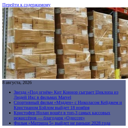
Перейти к содержимому
8 августа, 2026
Звезда «Под огнём» Кит Коннор сыграет Циклопа из
Людей Икс в фильмах Marvel
Спортивный фильм «Мэдден» с Николасом Кейджем и
Кристианом Бэйлом выйдет 18 ноября
Кристофер Нолан вошёл в топ-3 самых кассовых
режиссёров — благодаря «Одиссее»
Фильм «Матрица 5» выйдет не раньше 2028 года