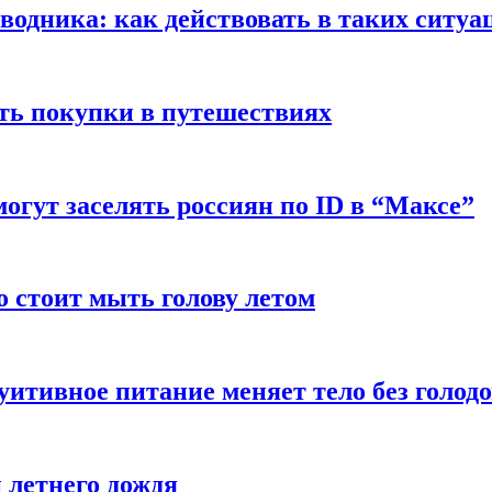
оводника: как действовать в таких ситуа
ть покупки в путешествиях
могут заселять россиян по ID в “Максе”
о стоит мыть голову летом
уитивное питание меняет тело без голод
 летнего дождя