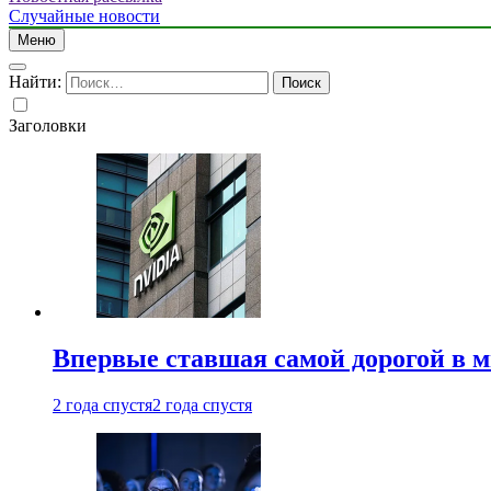
Случайные новости
Меню
Найти:
Заголовки
Впервые ставшая самой дорогой в 
2 года спустя
2 года спустя