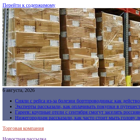
Перейти к содержимому
6 августа, 2026
Сняли с рейса из-за болезни бортпроводника: как действо
Эксперты рассказали, как оплачивать покупки в путешес
Гареев: крупные отели с сентября смогут заселять россия
Нижегородцам рассказали, как часто стоит мыть голову л
Торговая компания
Новостная рассылка