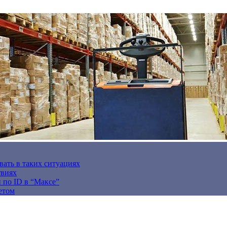
вать в таких ситуациях
твиях
н по ID в “Максе”
етом