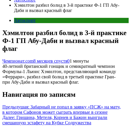
Хэмилтон разбил болид в 3-й практике Ф-1 ГП Абу-
Даби и вызвал красный флаг
Автоспорт
Хэмилтон разбил болид в 3-й практике
Ф-1 ГП Абу-Даби и вызвал красный
флаг
Чемпионат.com
8 месяцев спустя
0
1 минуты
40-летний британский гонщик и семикратный чемпион
Формулы-1 Льюис Хэмилтон, представляющий команду
«Феррари», разбил свой болид в третьей практике Гран-
при Абу-Даби и вызвал красный флаг.
Навигация по записям
Предыдущая:
Забарный не попал в заявку «ПСЖ» на матч,
в котором Сафонов может сыграть впервые в сезоне
Далее:
Гришина, Метеля, Корнев и Бажин выиграли
смешанную эстафету на Кубке Содружества