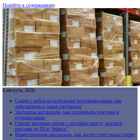
Перейти к содержимому
6 августа, 2026
Сняли с рейса из-за болезни бортпроводника: как
действовать в таких ситуациях
Эксперты рассказали, как оплачивать покупки в
путешествиях
Гареев: крупные отели с сентября смогут заселять
россиян по ID в “Максе”
Нижегородцам рассказали, как часто стоит мыть голову