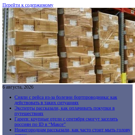
Перейти к содержимому
6 августа, 2026
Сняли с рейса из-за болезни бортпроводника: как
действовать в таких ситуациях
Эксперты рассказали, как оплачивать покупки в
путешествиях
Гареев: крупные отели с сентября смогут заселять
россиян по ID в “Максе”
Нижегородцам рассказали, как часто стоит мыть голову