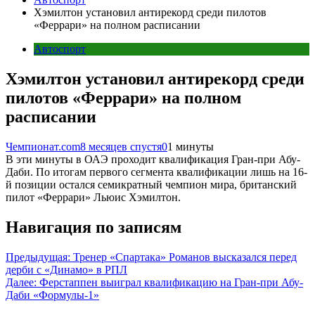
Хэмилтон установил антирекорд среди пилотов
«Феррари» на полном расписании
Автоспорт
Хэмилтон установил антирекорд среди
пилотов «Феррари» на полном
расписании
Чемпионат.com
8 месяцев спустя
0
1 минуты
В эти минуты в ОАЭ проходит квалификация Гран-при Абу-
Даби. По итогам первого сегмента квалификации лишь на 16-
й позиции остался семикратный чемпион мира, британский
пилот «Феррари» Льюис Хэмилтон.
Навигация по записям
Предыдущая:
Тренер «Спартака» Романов высказался перед
дерби с «Динамо» в РПЛ
Далее:
Ферстаппен выиграл квалификацию на Гран-при Абу-
Даби «Формулы-1»