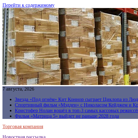
Перейти к содержимому
7 августа, 2026
Звезда «Под огнём» Кит Коннор сыграет Циклопа из Люд
Спортивный фильм «Мэдден» с Николасом Кейджем и Кр
Кристофер Нолан вошёл в топ-3 самых кассовых режиссё
Фильм «Матрица 5» выйдет не раньше 2028 года
Торговая компания
Новостная рассылка