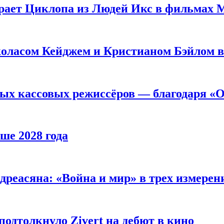
рает Циклопа из Людей Икс в фильмах 
оласом Кейджем и Кристианом Бэйлом в
ых кассовых режиссёров — благодаря «О
ше 2028 года
реасяна: «Война и мир» в трех измерен
одтолкнуло Zivert на дебют в кино