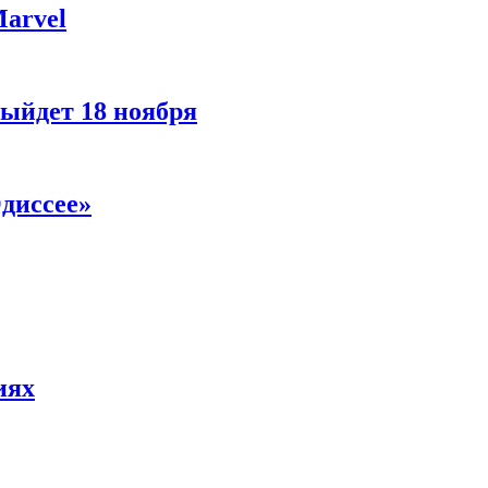
Marvel
ыйдет 18 ноября
диссее»
иях