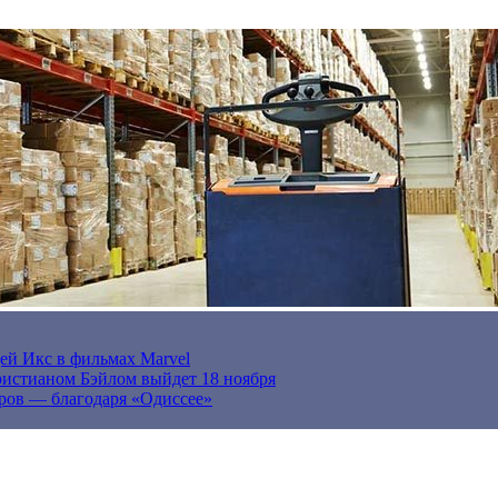
ей Икс в фильмах Marvel
истианом Бэйлом выйдет 18 ноября
ров — благодаря «Одиссее»