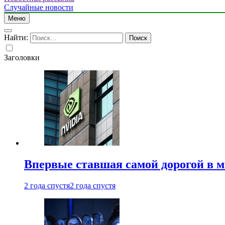
Случайные новости
Меню
Найти:
Заголовки
Впервые ставшая самой дорогой в 
2 года спустя
2 года спустя