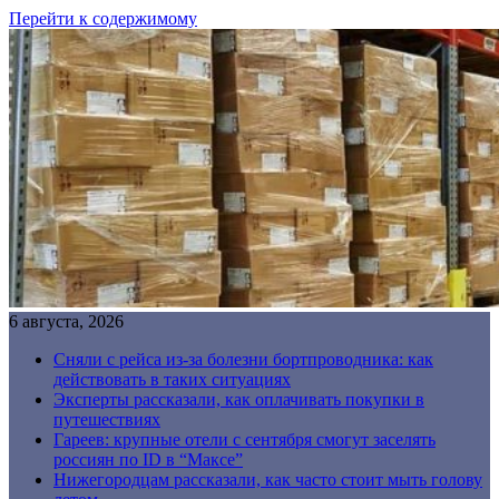
Перейти к содержимому
6 августа, 2026
Сняли с рейса из-за болезни бортпроводника: как
действовать в таких ситуациях
Эксперты рассказали, как оплачивать покупки в
путешествиях
Гареев: крупные отели с сентября смогут заселять
россиян по ID в “Максе”
Нижегородцам рассказали, как часто стоит мыть голову