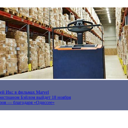
ей Икс в фильмах Marvel
истианом Бэйлом выйдет 18 ноября
ров — благодаря «Одиссее»