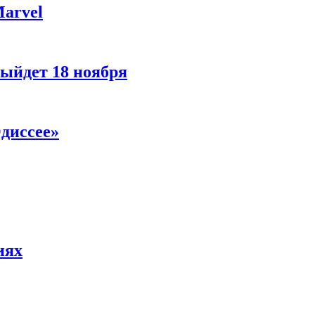
Marvel
ыйдет 18 ноября
диссее»
иях