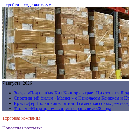
Перейти к содержимому
7 августа, 2026
Звезда «Под огнём» Кит Коннор сыграет Циклопа из Люд
Спортивный фильм «Мэдден» с Николасом Кейджем и Кр
Кристофер Нолан вошёл в топ-3 самых кассовых режиссё
Фильм «Матрица 5» выйдет не раньше 2028 года
Торговая компания
Новостная рассылка