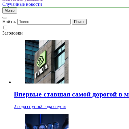
Случайные новости
Меню
Найти:
Заголовки
Впервые ставшая самой дорогой в 
2 года спустя
2 года спустя