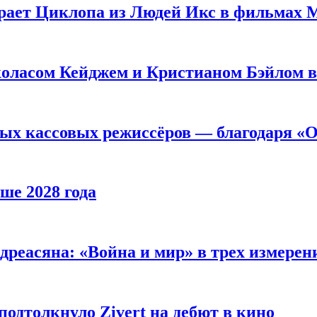
рает Циклопа из Людей Икс в фильмах 
оласом Кейджем и Кристианом Бэйлом в
ых кассовых режиссёров — благодаря «О
ше 2028 года
реасяна: «Война и мир» в трех измерен
одтолкнуло Zivert на дебют в кино