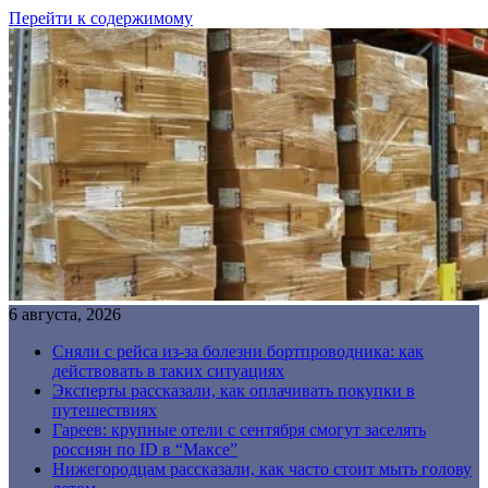
Перейти к содержимому
6 августа, 2026
Сняли с рейса из-за болезни бортпроводника: как
действовать в таких ситуациях
Эксперты рассказали, как оплачивать покупки в
путешествиях
Гареев: крупные отели с сентября смогут заселять
россиян по ID в “Максе”
Нижегородцам рассказали, как часто стоит мыть голову