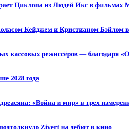
рает Циклопа из Людей Икс в фильмах 
оласом Кейджем и Кристианом Бэйлом в
ых кассовых режиссёров — благодаря «О
ше 2028 года
реасяна: «Война и мир» в трех измерен
одтолкнуло Zivert на дебют в кино