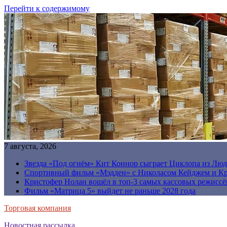
Перейти к содержимому
7 августа, 2026
Звезда «Под огнём» Кит Коннор сыграет Циклопа из Люд
Спортивный фильм «Мэдден» с Николасом Кейджем и Кр
Кристофер Нолан вошёл в топ-3 самых кассовых режиссё
Фильм «Матрица 5» выйдет не раньше 2028 года
Торговая компания
Новостная рассылка