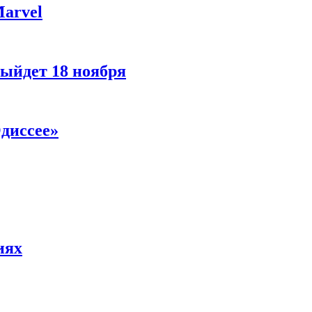
Marvel
ыйдет 18 ноября
диссее»
иях