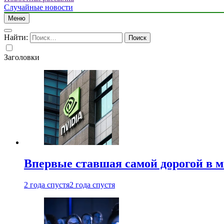
Случайные новости
Меню
Найти:
Заголовки
Впервые ставшая самой дорогой в 
2 года спустя
2 года спустя