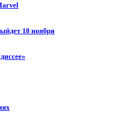
Marvel
ыйдет 18 ноября
диссее»
иях