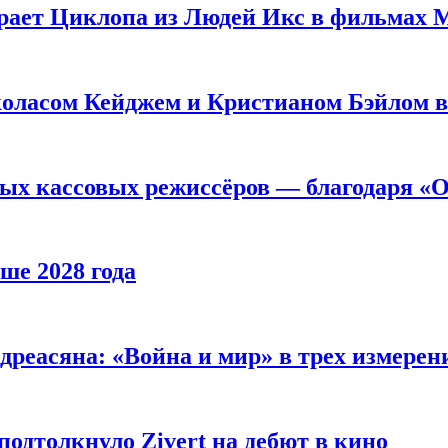
рает Циклопа из Людей Икс в фильмах 
оласом Кейджем и Кристианом Бэйлом в
ых кассовых режиссёров — благодаря «О
ше 2028 года
реасяна: «Война и мир» в трех измерен
одтолкнуло Zivert на дебют в кино