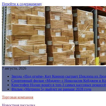
Перейти к содержимому
7 августа, 2026
Звезда «Под огнём» Кит Коннор сыграет Циклопа из Люд
Спортивный фильм «Мэдден» с Николасом Кейджем и Кр
Кристофер Нолан вошёл в топ-3 самых кассовых режиссё
Фильм «Матрица 5» выйдет не раньше 2028 года
Торговая компания
Новостная рассылка