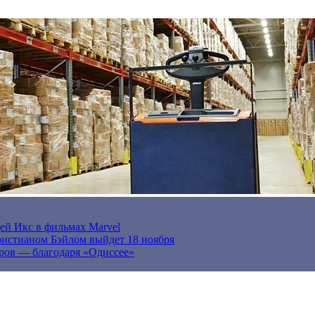
ей Икс в фильмах Marvel
истианом Бэйлом выйдет 18 ноября
ров — благодаря «Одиссее»