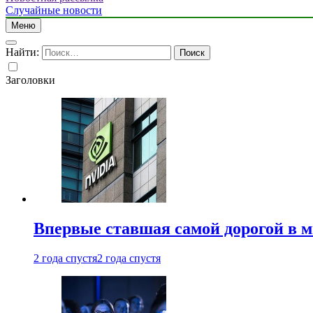
Случайные новости
Меню
Найти:
Заголовки
Впервые ставшая самой дорогой в 
2 года спустя
2 года спустя