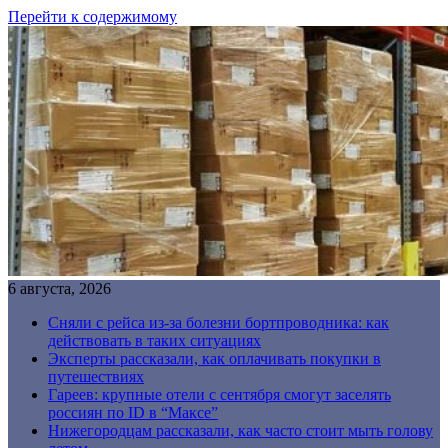
Перейти к содержимому
6 августа, 2026
Сняли с рейса из-за болезни бортпроводника: как
действовать в таких ситуациях
Эксперты рассказали, как оплачивать покупки в
путешествиях
Гареев: крупные отели с сентября смогут заселять
россиян по ID в “Максе”
Нижегородцам рассказали, как часто стоит мыть голову