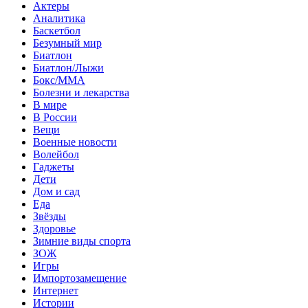
Актеры
Аналитика
Баскетбол
Безумный мир
Биатлон
Биатлон/Лыжи
Бокс/MMA
Болезни и лекарства
В мире
В России
Вещи
Военные новости
Волейбол
Гаджеты
Дети
Дом и сад
Еда
Звёзды
Здоровье
Зимние виды спорта
ЗОЖ
Игры
Импортозамещение
Интернет
Истории