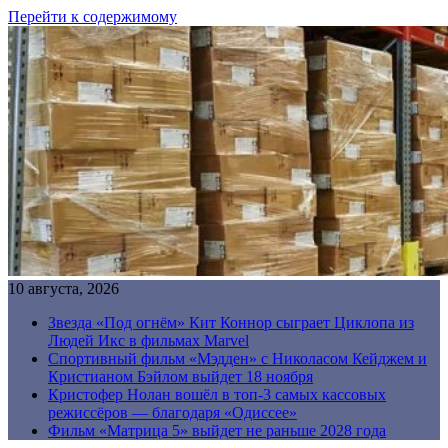
Перейти к содержимому
10 августа, 2026
Звезда «Под огнём» Кит Коннор сыграет Циклопа из
Людей Икс в фильмах Marvel
Спортивный фильм «Мэдден» с Николасом Кейджем и
Кристианом Бэйлом выйдет 18 ноября
Кристофер Нолан вошёл в топ-3 самых кассовых
режиссёров — благодаря «Одиссее»
Фильм «Матрица 5» выйдет не раньше 2028 года