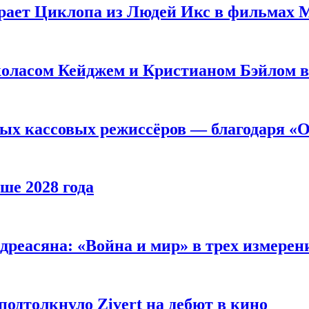
рает Циклопа из Людей Икс в фильмах 
оласом Кейджем и Кристианом Бэйлом в
ых кассовых режиссёров — благодаря «О
ше 2028 года
реасяна: «Война и мир» в трех измерен
одтолкнуло Zivert на дебют в кино