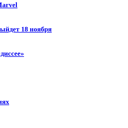
Marvel
ыйдет 18 ноября
диссее»
иях