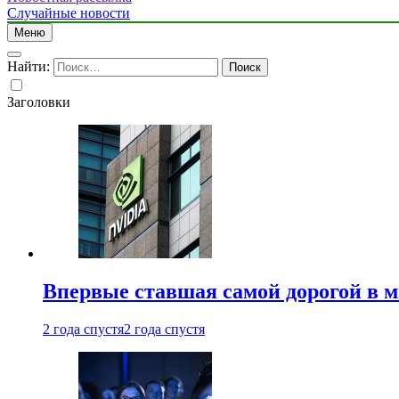
Случайные новости
Меню
Найти:
Заголовки
Впервые ставшая самой дорогой в 
2 года спустя
2 года спустя