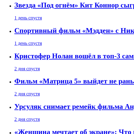
Звезда «Под огнём» Кит Коннор сыг
1 день спустя
Спортивный фильм «Мэдден» с Ник
1 день спустя
Кристофер Нолан вошёл в топ-3 сам
2 дня спустя
Фильм «Матрица 5» выйдет не рань
2 дня спустя
Урсуляк снимает ремейк фильма Анд
2 дня спустя
«Женщина мечтает об экране»: Что п