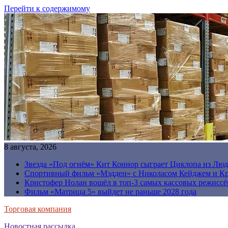
Перейти к содержимому
8 августа, 2026
Звезда «Под огнём» Кит Коннор сыграет Циклопа из Люд
Спортивный фильм «Мэдден» с Николасом Кейджем и Кр
Кристофер Нолан вошёл в топ-3 самых кассовых режиссё
Фильм «Матрица 5» выйдет не раньше 2028 года
Торговая компания
Новостная рассылка