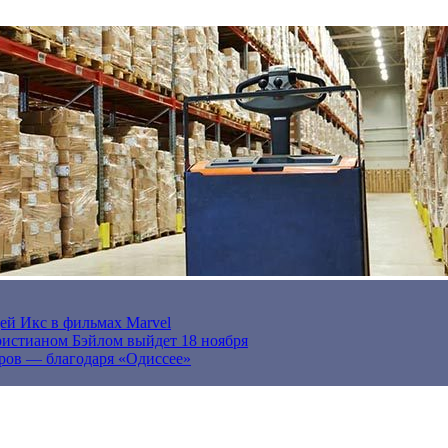
ей Икс в фильмах Marvel
истианом Бэйлом выйдет 18 ноября
ров — благодаря «Одиссее»