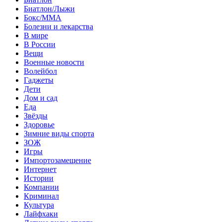
Биатлон/Лыжи
Бокс/MMA
Болезни и лекарства
В мире
В России
Вещи
Военные новости
Волейбол
Гаджеты
Дети
Дом и сад
Еда
Звёзды
Здоровье
Зимние виды спорта
ЗОЖ
Игры
Импортозамещение
Интернет
Истории
Компании
Криминал
Культура
Лайфхаки