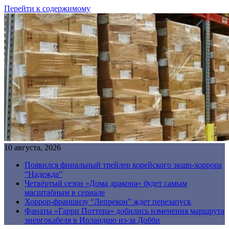
Перейти к содержимому
10 августа, 2026
Появился финальный трейлер корейского экшн-хоррора
“Надежда”
Четвёртый сезон «Дома дракона» будет самым
масштабным в сериале
Хоррор-франшизу “Лепрекон” ждет перезапуск
Фанаты «Гарри Поттера» добились изменения маршрута
энергокабеля в Ирландию из-за Добби