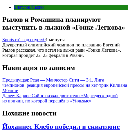
Биатлон/Лыжи
Рылов и Ромашина планируют
выступить в лыжной «Гонке Легкова»
Sports.ru
1 год спустя
0
1 минуты
Двукратный олимпийский чемпион по плаванию Евгений
Рылов рассказал, что встал на лыжи ради «Гонки Легкова»,
которая пройдет 22–23 февраля в Рязани.
Навигация по записям
Предыдущая:
Реал — Манчестер Сити — 3:1, Лига
чемпионов, реакция европейской прессы на хет-трик Килиана
Мбаппе
Далее:
Карлос Сайнс назвал двигатели «Мерседес» одной
из причин, по которой перешёл в «Уильямс»
Похожие новости
Йоханнес Клебо победил в скиатлоне