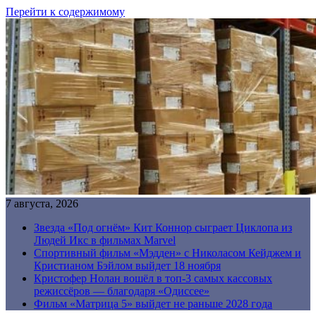
Перейти к содержимому
7 августа, 2026
Звезда «Под огнём» Кит Коннор сыграет Циклопа из
Людей Икс в фильмах Marvel
Спортивный фильм «Мэдден» с Николасом Кейджем и
Кристианом Бэйлом выйдет 18 ноября
Кристофер Нолан вошёл в топ-3 самых кассовых
режиссёров — благодаря «Одиссее»
Фильм «Матрица 5» выйдет не раньше 2028 года