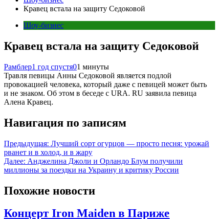
Кравец встала на защиту Седоковой
Шоу-бизнес
Кравец встала на защиту Седоковой
Рамблер
1 год спустя
0
1 минуты
Травля певицы Анны Седоковой является подлой
провокацией человека, который даже с певицей может быть
и не знаком. Об этом в беседе с URA. RU заявила певица
Алена Кравец.
Навигация по записям
Предыдущая:
Лучший сорт огурцов — просто песня: урожай
рванет и в холод, и в жару
Далее:
Анджелина Джоли и Орландо Блум получили
миллионы за поездки на Украину и критику России
Похожие новости
Концерт Iron Maiden в Париже