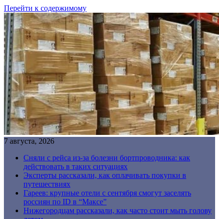
Перейти к содержимому
7 августа, 2026
Сняли с рейса из-за болезни бортпроводника: как
действовать в таких ситуациях
Эксперты рассказали, как оплачивать покупки в
путешествиях
Гареев: крупные отели с сентября смогут заселять
россиян по ID в “Максе”
Нижегородцам рассказали, как часто стоит мыть голову