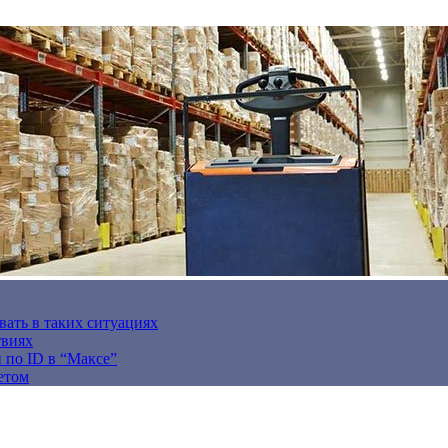
вать в таких ситуациях
твиях
н по ID в “Максе”
етом