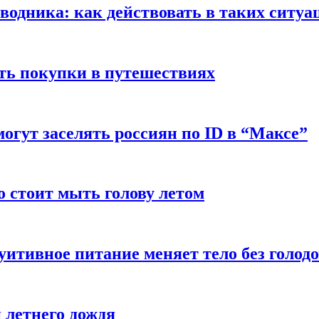
оводника: как действовать в таких ситуа
ть покупки в путешествиях
могут заселять россиян по ID в “Максе”
о стоит мыть голову летом
уитивное питание меняет тело без голод
 летнего дождя