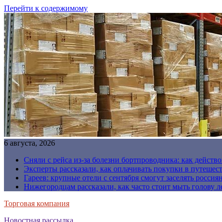
Перейти к содержимому
6 августа, 2026
Сняли с рейса из-за болезни бортпроводника: как действо
Эксперты рассказали, как оплачивать покупки в путешес
Гареев: крупные отели с сентября смогут заселять россия
Нижегородцам рассказали, как часто стоит мыть голову л
Торговая компания
Новостная рассылка