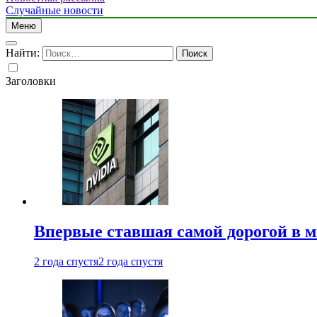
Случайные новости
Меню
Найти:
Заголовки
Впервые ставшая самой дорогой в 
2 года спустя
2 года спустя