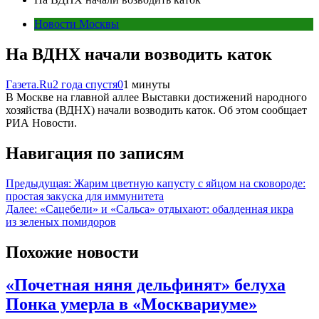
Новости Москвы
На ВДНХ начали возводить каток
Газета.Ru
2 года спустя
0
1 минуты
В Москве на главной аллее Выставки достижений народного
хозяйства (ВДНХ) начали возводить каток. Об этом сообщает
РИА Новости.
Навигация по записям
Предыдущая:
Жарим цветную капусту с яйцом на сковороде:
простая закуска для иммунитета
Далее:
«Сацебели» и «Сальса» отдыхают: обалденная икра
из зеленых помидоров
Похожие новости
«Почетная няня дельфинят» белуха
Понка умерла в «Москвариуме»