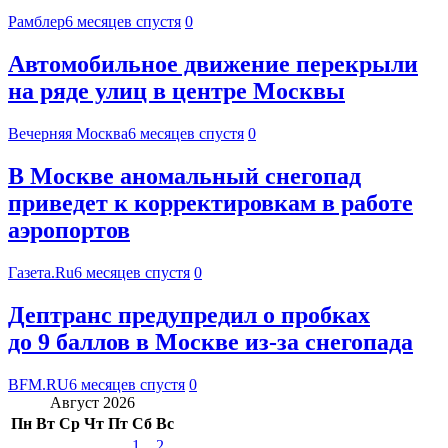
Рамблер
6 месяцев спустя
0
Автомобильное движение перекрыли
на ряде улиц в центре Москвы
Вечерняя Москва
6 месяцев спустя
0
В Москве аномальный снегопад
приведет к корректировкам в работе
аэропортов
Газета.Ru
6 месяцев спустя
0
Дептранс предупредил о пробках
до 9 баллов в Москве из-за снегопада
BFM.RU
6 месяцев спустя
0
Август 2026
Пн
Вт
Ср
Чт
Пт
Сб
Вс
1
2