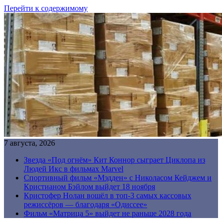
Перейти к содержимому
7 августа, 2026
Звезда «Под огнём» Кит Коннор сыграет Циклопа из
Людей Икс в фильмах Marvel
Спортивный фильм «Мэдден» с Николасом Кейджем и
Кристианом Бэйлом выйдет 18 ноября
Кристофер Нолан вошёл в топ-3 самых кассовых
режиссёров — благодаря «Одиссее»
Фильм «Матрица 5» выйдет не раньше 2028 года