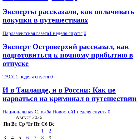
Эксперты рассказали, как оплачивать
покупки в путешествиях
Парламентская газета
1 неделя спустя
0
Эксперт Островерхий рассказал, как
подготовиться к ночному прибытию в
отпуске
ТАСС
1 неделя спустя
0
И в Таиланде, и в России: Как не
нарваться на криминал в путешествии
Национальная Служба Новостей
1 неделя спустя
0
Август 2026
Пн
Вт
Ср
Чт
Пт
Сб
Вс
1
2
3
4
5
6
7
8
9