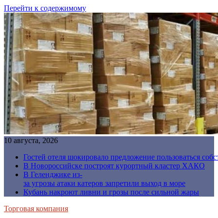
Перейти к содержимому
10 августа, 2026
Гостей отеля шокировало предложение пользоваться соб
В Новороссийске построят курортный кластер ХАКО
В Геленджике из-
за угрозы атаки катеров запретили выход в море
Кубань накроют ливни и грозы после сильной жары
Торговая компания