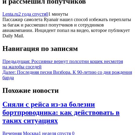
и рассмешил попутчиков
Lenta.ru
2 года спустя
0
1 минуты
Пассажир самолета Ryanair нашел способ избежать переплаты
за багаж и рассмешил попутчиков и сотрудников
авиакомпании. Инцидент попал на видео, которое публикует
Daily Mail.
Навигация по записям
Предыдущая:
Россиянке вернут полсотни кошек несмотря
на жалобы соседей
Далее:
Последняя песня Визбора. К 90-летию со дня рождения
барда
Похожие новости
Сняли с рейса из-за болезни
бортпроводника: как действовать в
таких ситуациях
Вечерняя Москва
1 неделя спустя
0