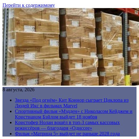
Перейти к содержимому
8 августа, 2026
Звезда «Под огнём» Кит Коннор сыграет Циклопа из
Людей Икс в фильмах Marvel
Спортивный фильм «Мэдден» с Николасом Кейджем и
Кристианом Бэйлом выйдет 18 ноября
Кристофер Нолан вошёл в топ-3 самых кассовых
режиссёров — благодаря «Одиссее»
Фильм «Матрица 5» выйдет не раньше 2028 года