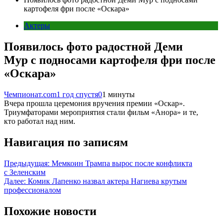
картофеля фри после «Оскара»
Актеры
Появилось фото радостной Деми
Мур с подносами картофеля фри после
«Оскара»
Чемпионат.com
1 год спустя
0
1 минуты
Вчера прошла церемония вручения премии «Оскар».
Триумфаторами мероприятия стали фильм «Анора» и те,
кто работал над ним.
Навигация по записям
Предыдущая:
Мемкоин Трампа вырос после конфликта
с Зеленским
Далее:
Комик Лапенко назвал актера Нагиева крутым
профессионалом
Похожие новости