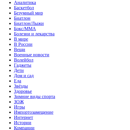
Аналитика
Баскетбол
Безумный мир
Биатлон
Биатлон/Лыжи
Бокс/MMA
Болезни и лекарства
В мире
В России
Вещи
Военные новости
Волейбол
Гаджеты
Дети
Дом и сад
Еда
Звёзды
Здоровье
Зимние виды спорта
ЗОЖ
Игры
Импортозамещение
Интернет
Истории
Компании