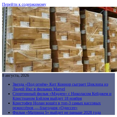
Перейти к содержимому
8 августа, 2026
Звезда «Под огнём» Кит Коннор сыграет Циклопа из
Людей Икс в фильмах Marvel
Спортивный фильм «Мэдден» с Николасом Кейджем и
Кристианом Бэйлом выйдет 18 ноября
Кристофер Нолан вошёл в топ-3 самых кассовых
режиссёров — благодаря «Одиссее»
Фильм «Матрица 5» выйдет не раньше 2028 года