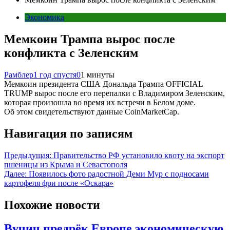
Экономика
Мемкоин Трампа вырос после
конфликта с Зеленским
Рамблер
1 год спустя
0
1 минуты
Мемкоин президента США Дональда Трампа OFFICIAL
TRUMP вырос после его перепалки с Владимиром Зеленским,
которая произошла во время их встречи в Белом доме.
Об этом свидетельствуют данные CoinMarketCap.
Навигация по записям
Предыдущая:
Правительство РФ установило квоту на экспорт
пшеницы из Крыма и Севастополя
Далее:
Появилось фото радостной Деми Мур с подносами
картофеля фри после «Оскара»
Похожие новости
Вучич предрёк Европе экономическую